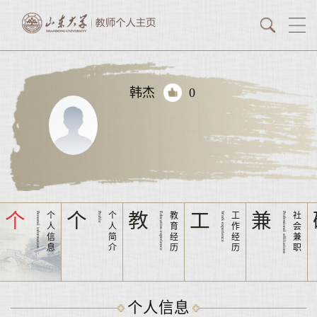
韩杰
0
个
个
教
工
兼
Personal information
个
Profile
个
Education experience
教
Work experience
工
Professional affiliations
社
人
人
育
作
会
信
简
经
经
兼
息
介
历
历
职
个人信息