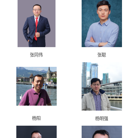
张同伟
张聪
杨阳
杨明强