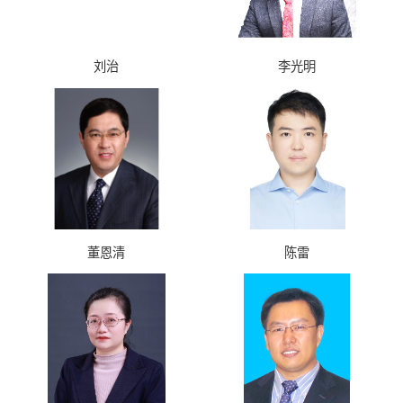
刘治
李光明
董恩清
陈雷