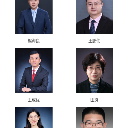
熊海良
王鹏伟
王成优
田岚