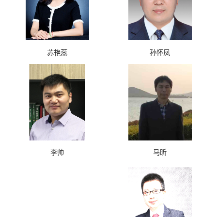
苏艳蕊
孙怀凤
李帅
马昕