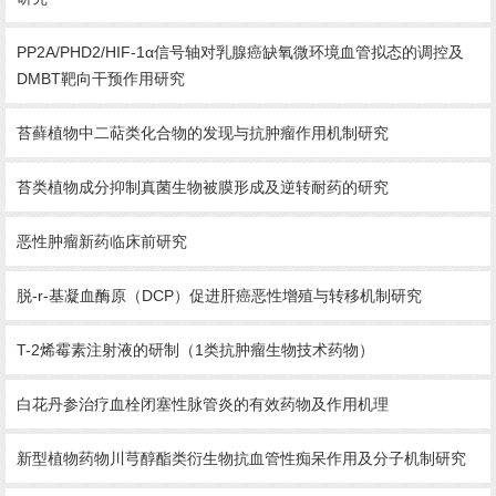
PP2A/PHD2/HIF-1α信号轴对乳腺癌缺氧微环境血管拟态的调控及
DMBT靶向干预作用研究
苔藓植物中二萜类化合物的发现与抗肿瘤作用机制研究
苔类植物成分抑制真菌生物被膜形成及逆转耐药的研究
恶性肿瘤新药临床前研究
脱-r-基凝血酶原（DCP）促进肝癌恶性增殖与转移机制研究
T-2烯霉素注射液的研制（1类抗肿瘤生物技术药物）
白花丹参治疗血栓闭塞性脉管炎的有效药物及作用机理
新型植物药物川芎醇酯类衍生物抗血管性痴呆作用及分子机制研究