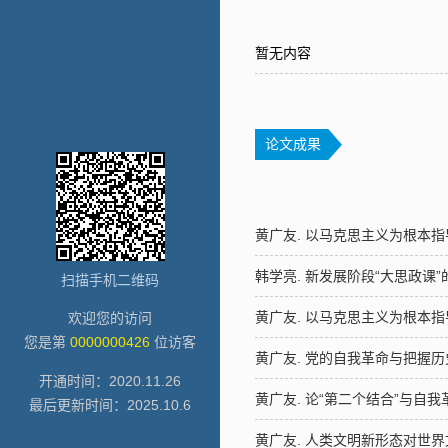
暂无内容
论文成果
黄广友. 以马克思主义为根本
韩学亮. 新发展阶段“大思政课
扫描手机二维码
黄广友. 以马克思主义为根本
欢迎您的访问
您是第
0000000426
位访客
黄广友. 党的自我革命与把握
开通时间：
2020
.
11
.
26
黄广友. 论“第二个结合”与自
最后更新时间：
2025
.
10
.
6
黄广友. 人类文明新形态对世