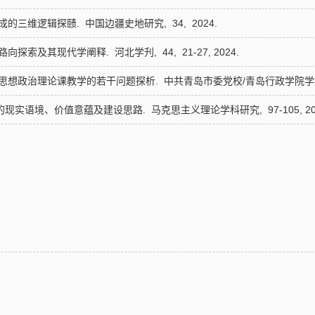
生成的三维逻辑探赜.
中国边疆史地研究,
34,
2024.
的路向探索及其现代学阐释.
河北学刋,
44,
21-27,
2024.
校思想政治理论课教学的若干问题探析.
中共青岛市委党校/青岛行政学院学
”的现实语境、价值意蕴及建设思路.
马克思主义理论学科研究,
97-105,
20