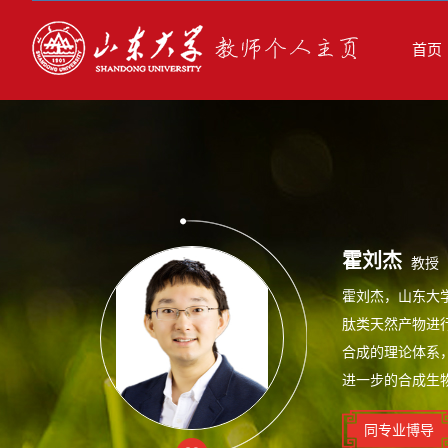
首页
霍刘杰
教授
霍刘杰，山东大
肽类天然产物进
合成的理论体系
进一步的合成生物
同专业博导