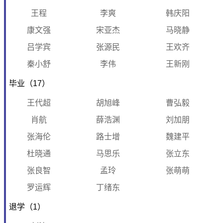
王程
李爽
韩庆阳
康文强
宋亚杰
马晓静
吕学宾
张源民
王欢齐
秦小舒
李伟
王新刚
毕业（17）
王代超
胡旭峰
曹弘毅
肖航
薛浩渊
刘加朋
张海伦
路士增
魏建平
杜晓通
马思乐
张立东
张良智
孟玲
张萌萌
罗运辉
丁绪东
退学（1）