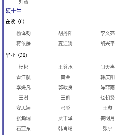
刘涛
硕士生
在读（6）
杨译钧
胡丹阳
李文亮
蒋依静
夏江涛
胡兴平
毕业（36）
杨彬
王尊承
闫天冉
霍江航
黄金
韩庆阳
李姝凡
郭政良
陈菲雨
王澍
王凯
乜朝贤
安思颖
张彤
王璇
张瀚瑞
贾丰泽
姜明月
石亚东
韩肖靖
张宁