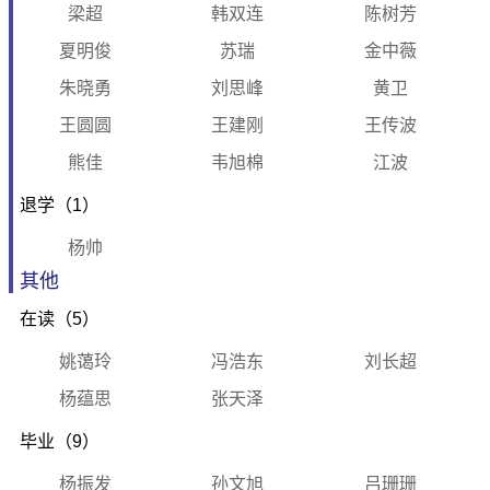
梁超
韩双连
陈树芳
夏明俊
苏瑞
金中薇
朱晓勇
刘思峰
黄卫
王圆圆
王建刚
王传波
熊佳
韦旭棉
江波
退学（1）
杨帅
其他
在读（5）
姚蔼玲
冯浩东
刘长超
杨蕴思
张天泽
毕业（9）
杨振发
孙文旭
吕珊珊