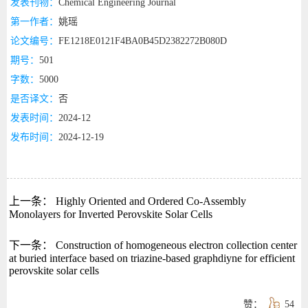
发表刊物：
Chemical Engineering Journal
第一作者：
姚瑶
论文编号：
FE1218E0121F4BA0B45D2382272B080D
期号：
501
字数：
5000
是否译文：
否
发表时间：
2024-12
发布时间：
2024-12-19
上一条：
Highly Oriented and Ordered Co-Assembly
Monolayers for Inverted Perovskite Solar Cells
下一条：
Construction of homogeneous electron collection center
at buried interface based on triazine-based graphdiyne for efficient
perovskite solar cells
赞：
54