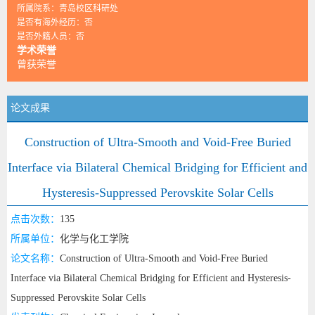
所属院系：青岛校区科研处
是否有海外经历：否
是否外籍人员：否
学术荣誉
曾获荣誉
论文成果
Construction of Ultra-Smooth and Void-Free Buried
Interface via Bilateral Chemical Bridging for Efficient and
Hysteresis-Suppressed Perovskite Solar Cells
点击次数：
135
所属单位：
化学与化工学院
论文名称：
Construction of Ultra-Smooth and Void-Free Buried
Interface via Bilateral Chemical Bridging for Efficient and Hysteresis-
Suppressed Perovskite Solar Cells