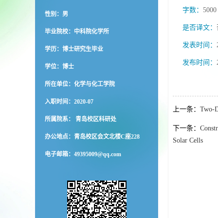
字数：
5000
性别：男
是否译文：
毕业院校：中科院化学所
发表时间：
学历：博士研究生毕业
发布时间：
学位：博士
所在单位：化学与化工学院
入职时间：2020-07
上一条：
Two-D
所属院系： 青岛校区科研处
下一条：
Constr
办公地点：青岛校区会文北楼C座228
Solar Cells
电子邮箱：
49395009@qq.com