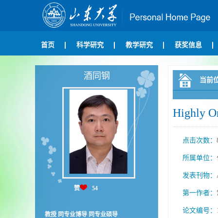
首页
科学研究
教学研究
获奖信息
酒同钢
当前
Highly Or
点击次数：
所属单位：
发表刊物：
赞
54
第一作者：
论文编号：
教授 同专业博导 同专业硕导