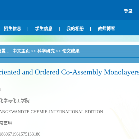
登录
招生信息
学生信息
我的相册
教师博客
位置 ：
中文主页
>>
科学研究
>>
论文成果
iented and Ordered Co-Assembly Monolayers f
8
化学与化工学院
ANGEWANDTE CHEMIE-INTERNATIONAL EDITION
常艺琳
1869671961575133186