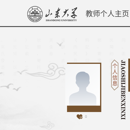
教师个人主页
个
人
信
息
0