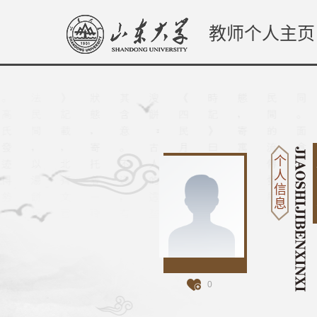
教师个人主页
个
人
信
息
0