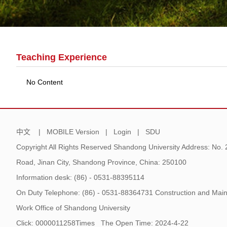
Teaching Experience
No Content
中文
|
MOBILE Version
|
Login
|
SDU
Copyright All Rights Reserved Shandong University Address: No.
Road, Jinan City, Shandong Province, China: 250100
Information desk: (86) - 0531-88395114
On Duty Telephone: (86) - 0531-88364731 Construction and Main
Work Office of Shandong University
Click:
0000011258
Times
The Open Time:
2024
-
4
-
22