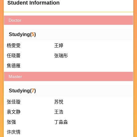
Student Information
Doctor
Studying(
5
)
杨雯雯
王婷
任晓蕾
张瑞彤
焦德雁
Master
Studying(
7
)
张佳璇
苏悦
袁文静
王浩
张强
丁淼淼
许庆情