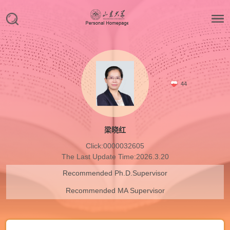
44
梁晓红
Click:
0000032605
The Last Update Time:
2026
.
3
.
20
Recommended Ph.D.Supervisor
Recommended MA Supervisor