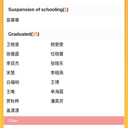
Suspension of schooling(
1
)
苗睿睿
Graduated(
15
)
卫艳斐
杨雯雯
徐雅晨
任晓蕾
李双杰
张晓东
宋慧
李晓燕
白福响
王博
王唯
单海霞
贾秋桦
潘英芳
盖潇潇
Other