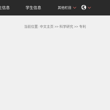
生信息
学生信息
其他栏目
当前位置:
中文主页
>>
科学研究
>>
专利