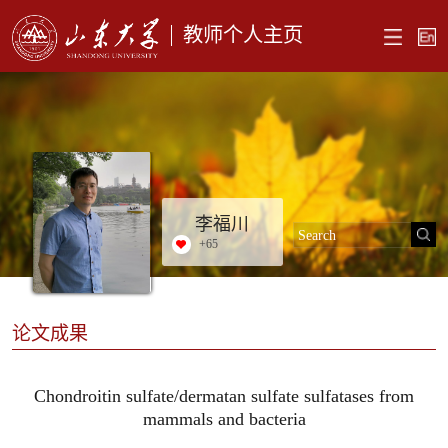
教师个人主页
李福川
+
65
论文成果
Chondroitin sulfate/dermatan sulfate sulfatases from
mammals and bacteria