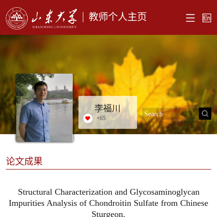
教师个人主页
李福川
+
65
论文成果
Structural Characterization and Glycosaminoglycan
Impurities Analysis of Chondroitin Sulfate from Chinese
Sturgeon.