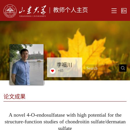
教师个人主页
李福川
+
65
论文成果
A novel 4-O-endosulfatase with high potential for the
structure-function studies of chondroitin sulfate/dermatan
sulfate