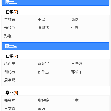
博士生
在读(
7
)
贾维东
王晨
茹刚
元鹏飞
张鹏飞
付娆
彭焜
硕士生
在读(
7
)
赵西昊
靳光宇
王腾姣
谢沁园
孙千惠
郭荣荣
周宇燃
毕业(
5
)
郭金强
张婷婷
肖琳
王文鑫
黄琦