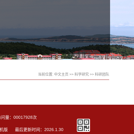
当前位置:
中文主页
>>
科学研究
>>
科研团队
访问量：
00017928
次
机版
最后更新时间：
2026
.
1
.
30