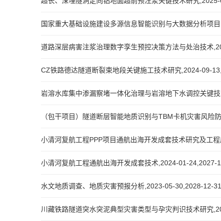
超长、深埋隧洞定向钻地面超前预注浆关键技术研究,2025-01-01
国家重大基础设施建设多源信息智能识别与大数据分析项目,2024-1
道路深层病害注浆治理数字孪生预控决策方法与处治技术,2024-07
CZ铁路德达隧道断裂束地段关键施工技术研究,2024-09-13,20
岩溶水库集中渗漏察堵一体化治理与岩溶地下水调控关键技术研究,202
（包干项目）隧道断层智能地质识别与TBM卡机灾害风险防控,2024-
小清河复航工程PPP项目通航出海开发成套技术研究及工程应用,2024
小清河复航工程通航出海开发成套技术,2024-01-24,2027-12
水文地质调查、地质灾害预报分析,2023-05-30,2028-12-3
川藏铁路隧道突水突泥典型灾害类型与孕灾判识技术研究,2023-04