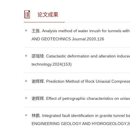
论文成果
王旌. Analysis method of water inrush for tunnels wi
AND GEOTECHNICS Journal.2020,126
邵瑞琦. Cataclastic deformation and alteration induced 
technology.2024(153)
谢辉辉. Prediction Method of Rock Uniaxial Compressi
谢辉辉. Effect of petrographic characteristics on uniaxi
林鹏. Integrated fault identification in granite tunne
ENGINEERING GEOLOGY AND HYDROGEOLOGY.20