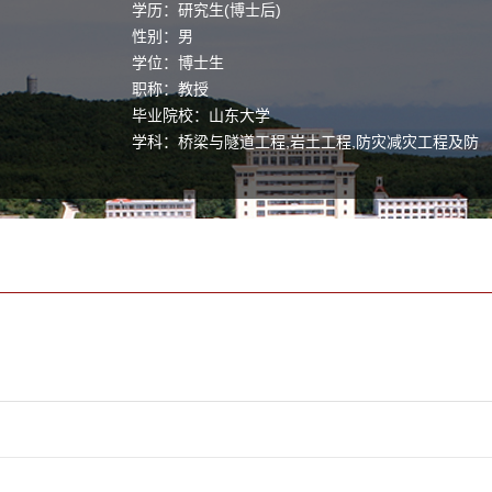
学历：研究生(博士后)
性别：男
学位：博士生
职称：教授
毕业院校：山东大学
学科：桥梁与隧道工程,岩土工程,防灾减灾工程及防
护工程