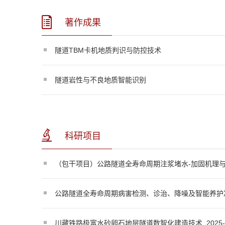
著作成果
隧道TBM卡机地质判识与防控技术
隧道岩性与不良地质智能识别
科研项目
（包干项目）公路隧道全寿命周期注浆堵水-加固机理与数字孪生控
公路隧道全寿命周期病害检测、诊治、降噪及智能养护决策关键技术
川藏铁路极富水砂卵石地层隧道数智化建造技术, 2025-03-0