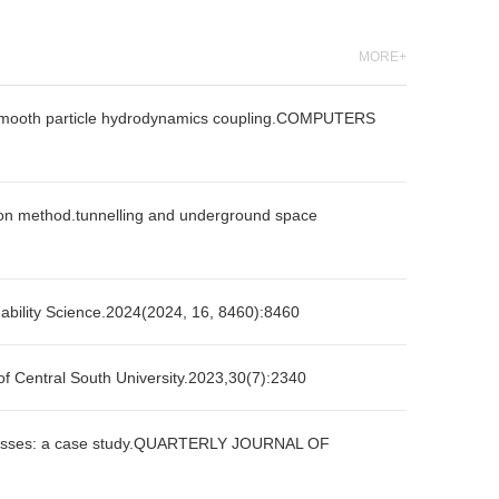
MORE+
d-smooth particle hydrodynamics coupling.COMPUTERS
ation method.tunnelling and underground space
bility Science.2024(2024, 16, 8460):8460
 of Central South University.2023,30(7):2340
rock masses: a case study.QUARTERLY JOURNAL OF