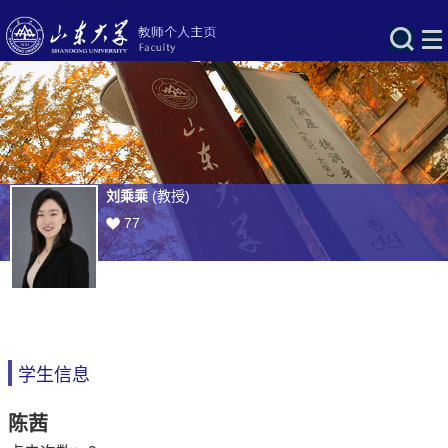
刘乘乘
(教授)
77
学生信息
陈茜