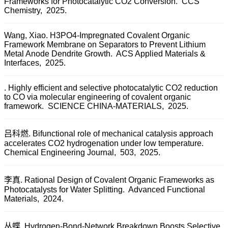
Frameworks for Photocatalytic CO2 Conversion.
CCS
Chemistry,
2025.
Wang, Xiao. H3PO4-Impregnated Covalent Organic
Framework Membrane on Separators to Prevent Lithium
Metal Anode Dendrite Growth.
ACS Applied Materials &
Interfaces,
2025.
. Highly efficient and selective photocatalytic CO2 reduction
to CO via molecular engineering of covalent organic
framework.
SCIENCE CHINA-MATERIALS,
2025.
吕科燃. Bifunctional role of mechanical catalysis approach
accelerates CO2 hydrogenation under low temperature.
Chemical Engineering Journal,
503,
2025.
李真. Rational Design of Covalent Organic Frameworks as
Photocatalysts for Water Splitting.
Advanced Functional
Materials,
2024.
丛蝶. Hydrogen-Bond-Network Breakdown Boosts Selective