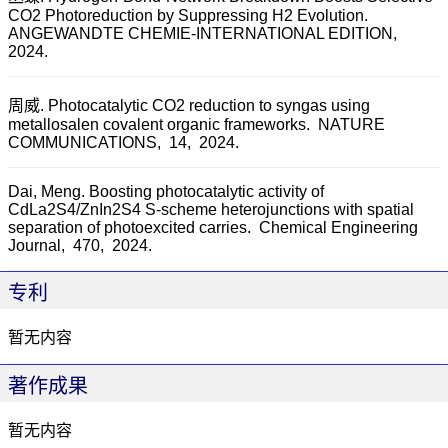
CO2 Photoreduction by Suppressing H2 Evolution.
ANGEWANDTE CHEMIE-INTERNATIONAL EDITION,
2024.
周威. Photocatalytic CO2 reduction to syngas using
metallosalen covalent organic frameworks.
NATURE
COMMUNICATIONS,
14,
2024.
Dai, Meng. Boosting photocatalytic activity of
CdLa2S4/ZnIn2S4 S-scheme heterojunctions with spatial
separation of photoexcited carries.
Chemical Engineering
Journal,
470,
2024.
专利
暂无内容
著作成果
暂无内容