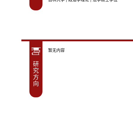
暂无内容
研
究
方
向