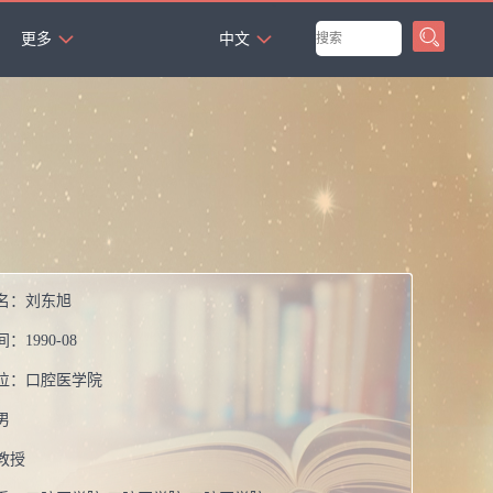
`
更多
中文
名：
刘东旭
间：
1990-08
位：
口腔医学院
男
教授