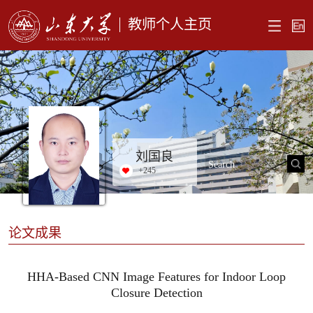
教师个人主页
刘国良
+
245
论文成果
HHA-Based CNN Image Features for Indoor Loop
Closure Detection