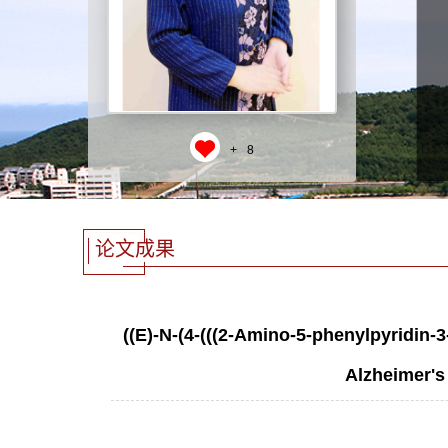
+
8
论文成果
((E)-N-(4-(((2-Amino-5-phenylpyridin-
Alzheimer's