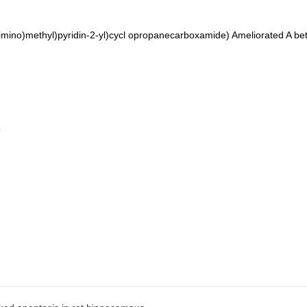
)imino)methyl)pyridin-2-yl)cycl opropanecarboxamide) Ameliorated A be
5