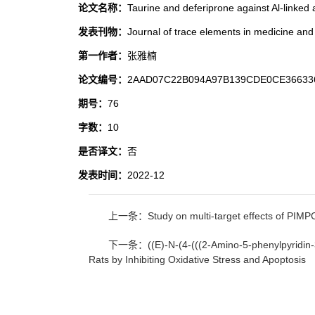
论文名称：
Taurine and deferiprone against Al-linked
发表刊物：
Journal of trace elements in medicine and
第一作者：
张雅楠
论文编号：
2AAD07C22B094A97B139CDE0CE36633
期号：
76
字数：
10
是否译文：
否
发表时间：
2022-12
上一条：Study on multi-target effects of PIMPC 
下一条：((E)-N-(4-(((2-Amino-5-phenylpyridin-3-
Rats by Inhibiting Oxidative Stress and Apoptosis