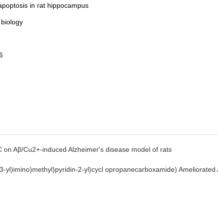
 apoptosis in rat hippocampus
 biology
6
on Aβ/Cu2+-induced Alzheimer's disease model of rats
yl)imino)methyl)pyridin-2-yl)cycl opropanecarboxamide) Ameliorated 