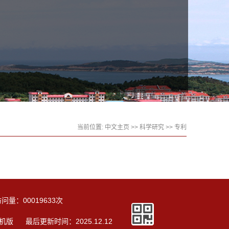
当前位置:
中文主页
>>
科学研究
>>
专利
访问量：
00019633
次
机版
最后更新时间：
2025
.
12
.
12