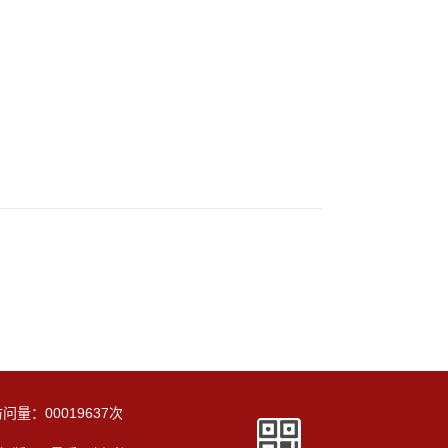
访问量：
00019637
次