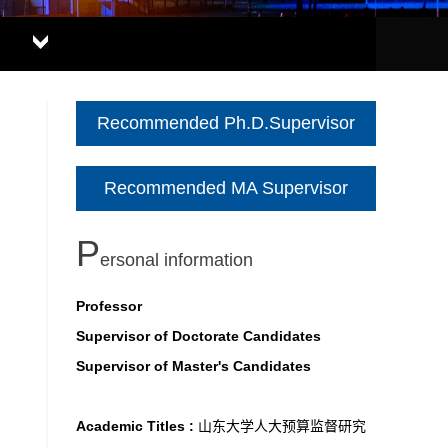
Recommended Ph.D.Supervisor
Recommended MA Supervisor
P
ersonal information
Professor
Supervisor of Doctorate Candidates
Supervisor of Master's Candidates
Academic Titles :
山东大学人大预算监督研究