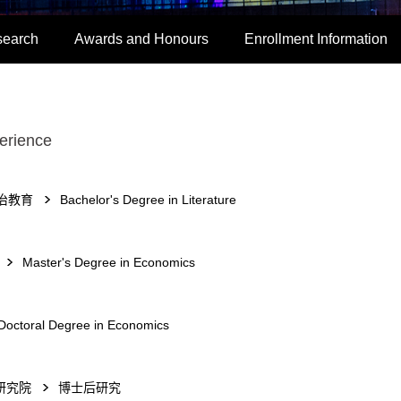
search
Awards and Honours
Enrollment Information
erience
治教育
Bachelor's Degree in Literature
Master's Degree in Economics
Doctoral Degree in Economics
研究院
博士后研究