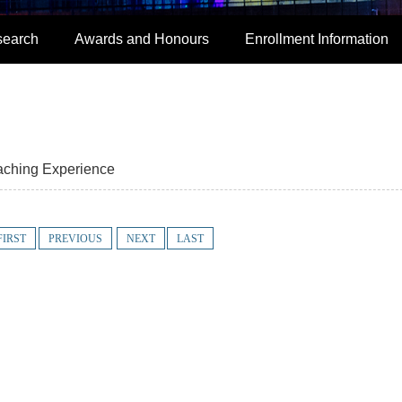
search
Awards and Honours
Enrollment Information
aching Experience
FIRST
PREVIOUS
NEXT
LAST