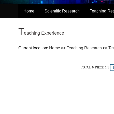
Home
Scientific Research
Teaching Re
T
eaching Experience
Current location:
Home
>>
Teaching Research
>>
Te
TOTAL 0 PIECE 1/1