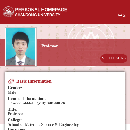
中文
Professor
00031925
Visit:
Basic Information
Gender:
Male
Contact Information:
176-8885-6664 / gxlu@sdu.edu.cn
Title:
Professor
College:
School of Materials Science & Engineering
Discipline: