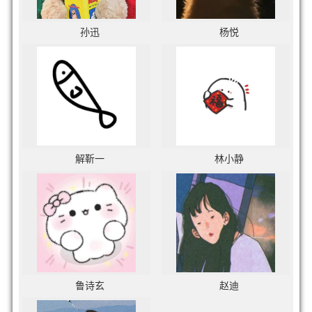
孙迅
杨悦
解靳一
林小静
鲁诗玄
赵迪