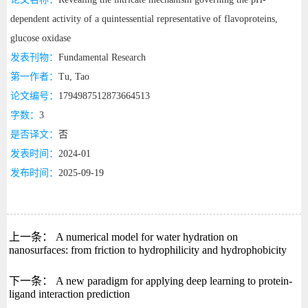
dependent activity of a quintessential representative of flavoproteins,
glucose oxidase
发表刊物：
Fundamental Research
第一作者：
Tu, Tao
论文编号：
1794987512873664513
字数：
3
是否译文：
否
发表时间：
2024-01
发布时间：
2025-09-19
上一条：
A numerical model for water hydration on
nanosurfaces: from friction to hydrophilicity and hydrophobicity
下一条：
A new paradigm for applying deep learning to protein-
ligand interaction prediction