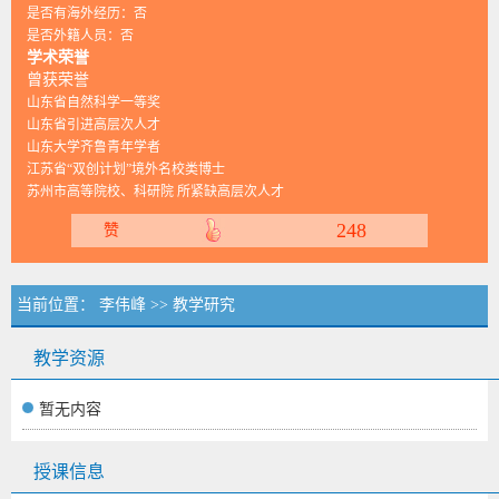
是否有海外经历：否
是否外籍人员：否
学术荣誉
曾获荣誉
山东省自然科学一等奖
山东省引进高层次人才
山东大学齐鲁青年学者
江苏省“双创计划”境外名校类博士
苏州市高等院校、科研院 所紧缺高层次人才
248
赞
当前位置：
李伟峰
>>
教学研究
教学资源
暂无内容
授课信息