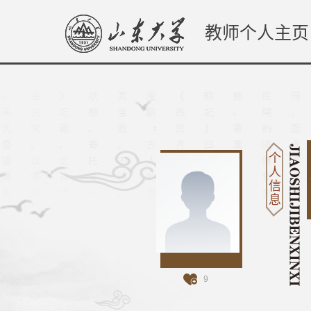
教师个人主页
个
人
信
息
9