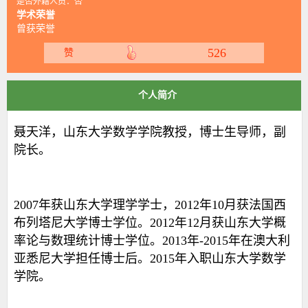
是否外籍人员：否
学术荣誉
曾获荣誉
526
赞
个人简介
聂天洋，山东大学数学学院教授，博士生导师，副
院长。
2007
年获山东大学理学学士，
2012
年
10
月获法国西
布列塔尼大学博士学位。
2012
年
12
月获山东大学概
率论与数理统计博士学位。
2013
年-
2015
年在澳大利
亚悉尼大学担任博士后。
2015
年入职山东大学数学
学院。