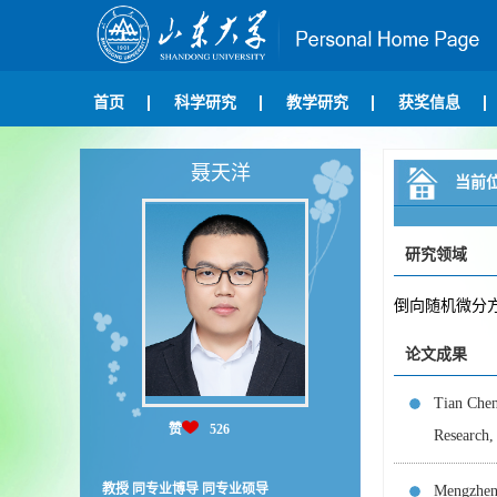
首页
科学研究
教学研究
获奖信息
聂天洋
当前
研究领域
倒向随机微分
论文成果
Tian Chen
赞
526
Research
教授 同专业博导 同专业硕导
Mengzhen 