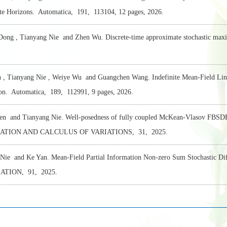
ite Horizons.
Automatica,
191,
113104, 12 pages,
2026.
ong , Tianyang Nie and Zhen Wu. Discrete-time approximate stochastic max
 , Tianyang Nie , Weiye Wu and Guangchen Wang. Indefinite Mean-Field Line
on.
Automatica,
189,
112991, 9 pages,
2026.
n and Tianyang Nie. Well-posedness of fully coupled McKean-Vlasov FBSDE 
SATION AND CALCULUS OF VARIATIONS,
31,
2025.
Nie and Ke Yan. Mean-Field Partial Information Non-zero Sum Stochastic Di
ZATION,
91,
2025.