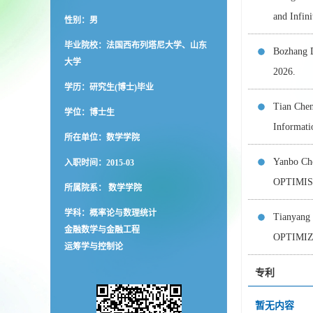
and Infin
性别：男
毕业院校：法国西布列塔尼大学、山东
Bozhang D
大学
2026.
学历：研究生(博士)毕业
Tian Chen
学位：博士生
Informati
所在单位：数学学院
Yanbo Che
入职时间：2015-03
OPTIMI
所属院系： 数学学院
学科：概率论与数理统计
Tianyang 
金融数学与金融工程
OPTIMI
运筹学与控制论
专利
暂无内容