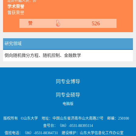
是否外籍人员：否
学术荣誉
曾获荣誉
526
赞
研究领域
倒向随机微分方程、随机控制、金融数学
同专业博导
同专业硕导
电脑版
版权所有 ©山东大学 地址：中国山东省济南市山大南路27号 邮编：250100
查号台：（86）-0531-88395114
值班电话：（86）-0531-88364731 建设维护：山东大学信息化工作办公室