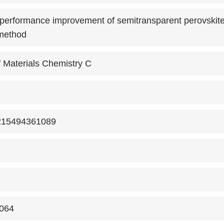
 performance improvement of semitransparent perovskite 
 method
f Materials Chemistry C
215494361089
064