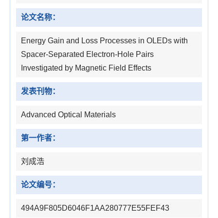
论文名称：
Energy Gain and Loss Processes in OLEDs with
Spacer-Separated Electron-Hole Pairs
Investigated by Magnetic Field Effects
发表刊物：
Advanced Optical Materials
第一作者：
刘成浩
论文编号：
494A9F805D6046F1AA280777E55FEF43