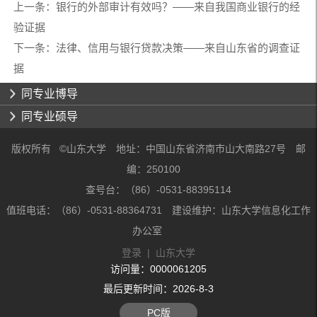
上一条：
银行的外部审计有效吗？——来自我国商业银行的经
验证据
下一条：
法律、信用与银行贷款决策——来自山东省的调查证
据
同专业博导
同专业硕导
版权所有 ©山东大学 地址：中国山东省济南市山大南路27号 邮
编：250100
查号台：（86）-0531-88395114
值班电话：（86）-0531-88364731 建设维护：山东大学信息化工作
办公室
登录
|
山东大学
访问量：
0000061205
最后更新时间：
2026
-
8
-
3
PC版