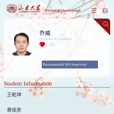
乔威
( Professor of Application)
13
+
Recommended MA Supervisor
Student Information
王乾坤
黄俊彦