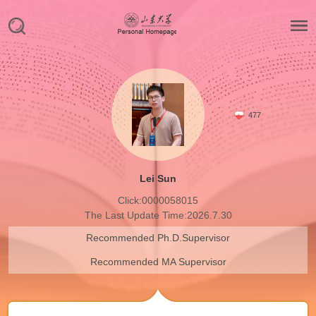
477
Lei Sun
Click:
0000058015
The Last Update Time:
2026
.
7
.
30
Recommended Ph.D.Supervisor
Recommended MA Supervisor