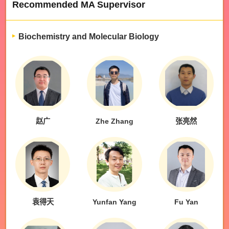
Recommended MA Supervisor
Biochemistry and Molecular Biology
赵广
Zhe Zhang
张亮然
袁得天
Yunfan Yang
Fu Yan