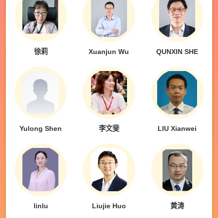
徐莉
Xuanjun Wu
QUNXIN SHE
Yulong Shen
李文斐
LIU Xianwei
linlu
Liujie Huo
黄涛