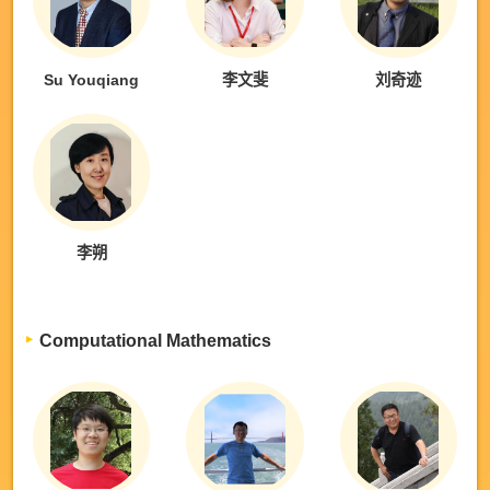
Su Youqiang
李文斐
刘奇迹
李朔
Computational Mathematics