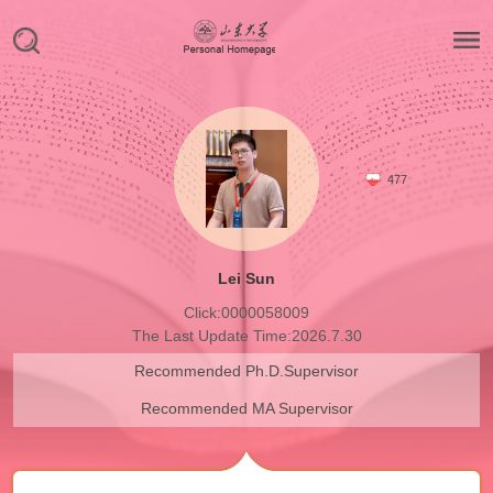
477
Lei Sun
Click:
0000058009
The Last Update Time:
2026
.
7
.
30
Recommended Ph.D.Supervisor
Recommended MA Supervisor