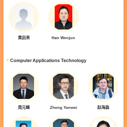
黄启来
Han Wenjun
Computer Applications Technology
周元峰
Zheng Yanwei
赵海森