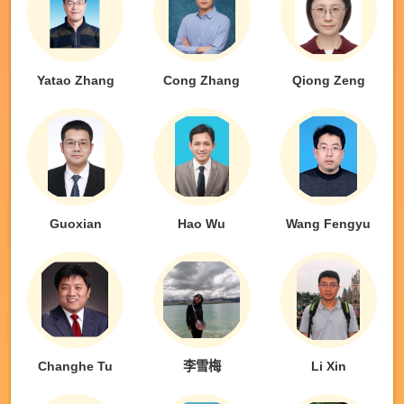
Yatao Zhang
Cong Zhang
Qiong Zeng
Guoxian
Hao Wu
Wang Fengyu
Changhe Tu
李雪梅
Li Xin