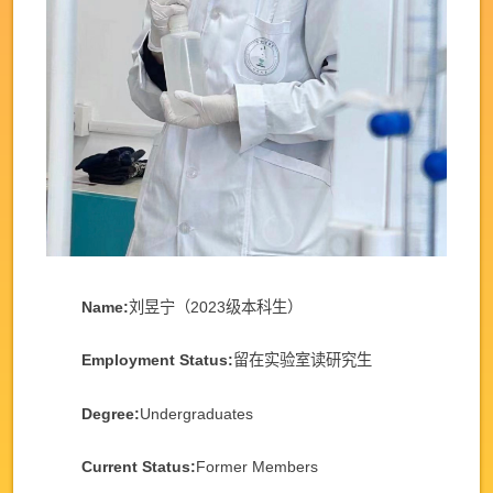
Name:
刘昱宁（2023级本科生）
Employment Status:
留在实验室读研究生
Degree:
Undergraduates
Current Status:
Former Members