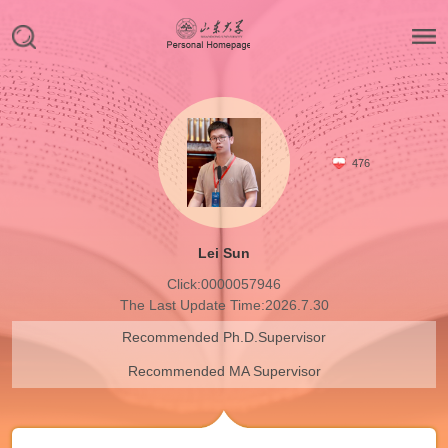
476
Lei Sun
Click:
0000057946
The Last Update Time:
2026
.
7
.
30
Recommended Ph.D.Supervisor
Recommended MA Supervisor