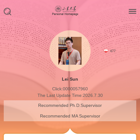
477
Lei Sun
Click:
0000057960
The Last Update Time:
2026
.
7
.
30
Recommended Ph.D.Supervisor
Recommended MA Supervisor