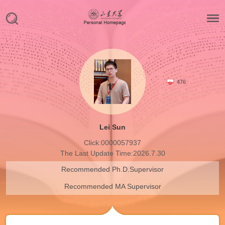
476
Lei Sun
Click:
0000057937
The Last Update Time:
2026
.
7
.
30
Recommended Ph.D.Supervisor
Recommended MA Supervisor