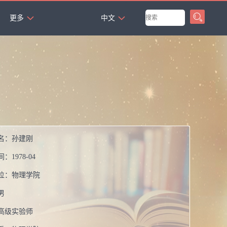
`
更多
中文
名：
孙建刚
间：
1978-04
位：
物理学院
男
高级实验师