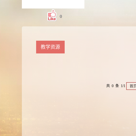
0
教学资源
共 0 条 1/1
首