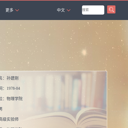
`
更多
中文
名：
孙建刚
间：
1978-04
位：
物理学院
男
高级实验师