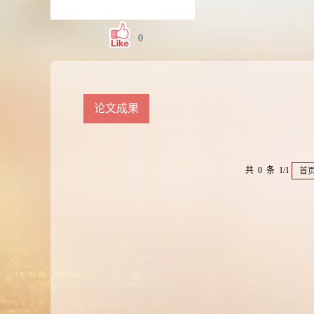
0
论文成果
共 0 条 1/1
首