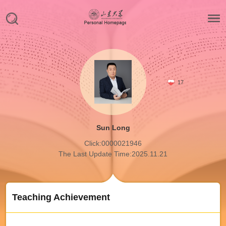
17
Sun Long
Click:
0000021946
The Last Update Time:
2025
.
11
.
21
Teaching Achievement